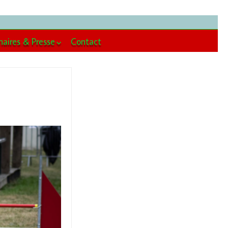
naires & Presse
Contact
enaires
se