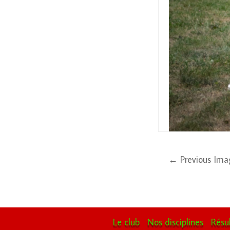
← Previous Ima
Le club
Nos disciplines
Résu