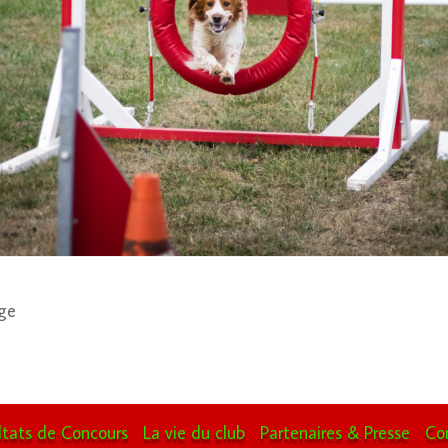
ge
ltats de Concours
La vie du club
Partenaires & Presse
Co