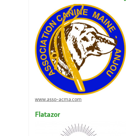
www.asso-acma.com
Flatazor