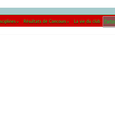
sciplines
Résultats de Concours
La vie du club
Parte
té
 du chiot
CSAU
Part
tion
Agility
Pres
y
Ring
iption