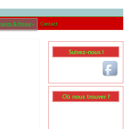
naires & Presse
Contact
enaires
se
Suivez-nous !
Où nous trouver ?