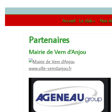
Accueil
Le club
Nos di
Le bureau / comi
Ecole
Partenaires
Les moniteurs
Educa
Jours et horaires
Agilit
d’entrainement
Mairie de Vern d’Anjou
Ring
Accès au terrain
d’entrainement
Modalités d’inscr
www.ville-verndanjou.fr