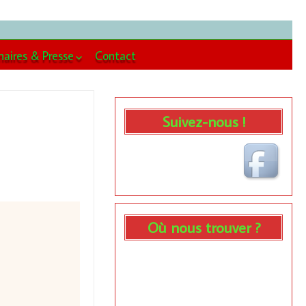
naires & Presse
Contact
enaires
se
Suivez-nous !
Où nous trouver ?