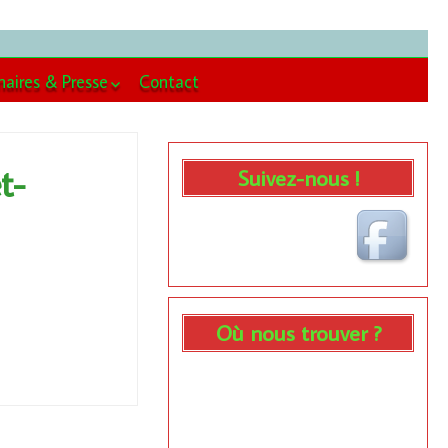
naires & Presse
Contact
enaires
se
t-
Suivez-nous !
Où nous trouver ?