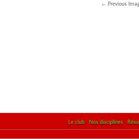
← Previous Ima
Le club
Nos disciplines
Résu