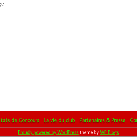
ge
ltats de Concours
La vie du club
Partenaires & Presse
Co
Proudly powered by WordPress
theme by
WP Blogs