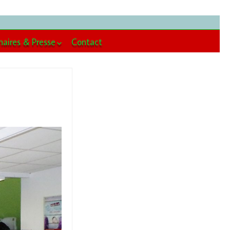
naires & Presse
Contact
enaires
se