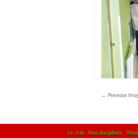
← Previous Ima
Le club
Nos disciplines
Résu