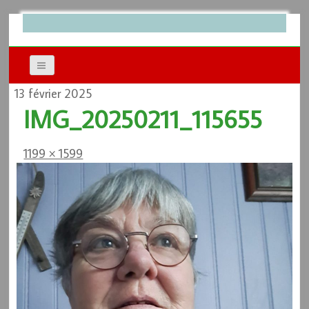
13 février 2025
IMG_20250211_115655
1199 × 1599