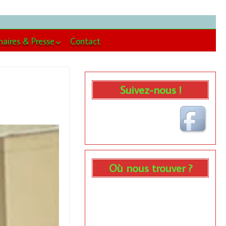
naires & Presse
Contact
enaires
se
Suivez-nous !
Où nous trouver ?